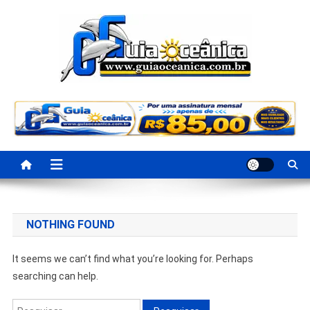
Portal Guia Oceanica
Anuncie e seja visto e achado na Região Oceânica
NOTHING FOUND
It seems we can’t find what you’re looking for. Perhaps
searching can help.