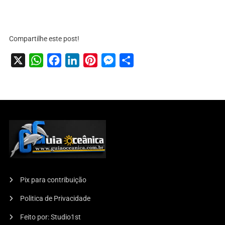
Compartilhe este post!
X
WhatsApp
Facebook
LinkedIn
Pinterest
Messenger
Share
Pix para contribuição
Politica de Privacidade
Feito por: Studio1st