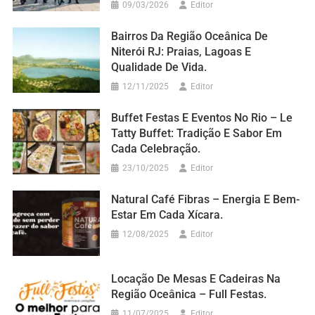
09/03/2026
Editor
Bairros Da Região Oceânica De
Niterói RJ: Praias, Lagoas E
Qualidade De Vida.
12/11/2025
Editor
Buffet Festas E Eventos No Rio – Le
Tatty Buffet: Tradição E Sabor Em
Cada Celebração.
23/10/2025
Editor
Natural Café Fibras – Energia E Bem-
Estar Em Cada Xícara.
12/08/2025
Editor
Locação De Mesas E Cadeiras Na
Região Oceânica – Full Festas.
11/07/2025
Editor