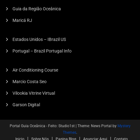
Guia da Região Oceânica
Maricá RJ
Estados Unidos – IBrazil US
Portugal – Brazil Portugal Info
Marketing
Utilidade
OPA DELIVERY Chega A Niterói E
Air Conditioning Course
Convida Entregadores Para O
Marcio Costa Seo
Lançamento.
Vilookia Vitrine Virtual
09/03/2026
Editor
Garson Digital
Portal Guia Oceânica - Feito: Studio1st
|
Theme: News Portal by
Mystery
Themes
.
Inicio
Sobre Nós
Pagina Blog
Anunciar Aqui
Contato