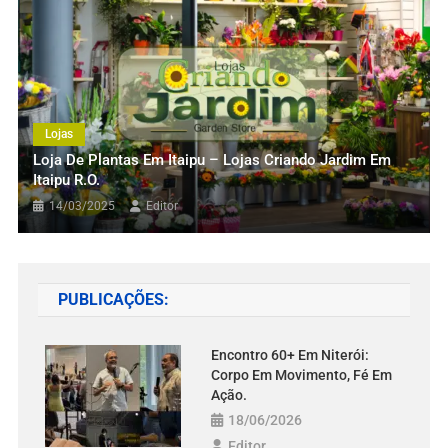
Inset-Fina – Chame A Melhor De
Niteroi RJ.
12/03/2025
Editor
Lojas
Loja De Plantas Em Itaipu – Lojas Criando Jardim Em
Itaipu R.O.
14/03/2025
Editor
PUBLICAÇÕES:
Encontro 60+ Em Niterói:
Corpo Em Movimento, Fé Em
Ação.
18/06/2026
Editor