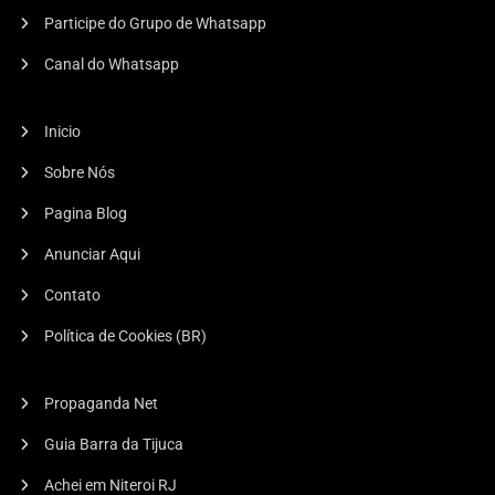
Participe do Grupo de Whatsapp
Igrejas
Canal do Whatsapp
Encontro 60+ Em Niterói: Corpo Em
Movimento, Fé Em Ação.
Inicio
18/06/2026
Editor
Sobre Nós
Pagina Blog
Anunciar Aqui
Contato
Política de Cookies (BR)
Propaganda Net
Guia Barra da Tijuca
Achei em Niteroi RJ