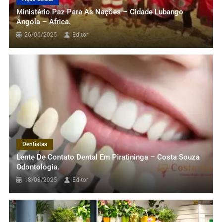
Ministério Paz Para As Nações – Cidade Lubango
Angola – Africa.
26/06/2025
Editor
Alimentação E Gastronomia
BJ Queijos & Laticínios: Tradição E
Sabor De Verdade!
28/05/2025
Editor
Dentistas
Lente De Contato Dental Em Piratininga – Costa Souza
Odontologia.
18/03/2025
Editor
Dedetização
Dedetizadora Na Regiao Oceanica