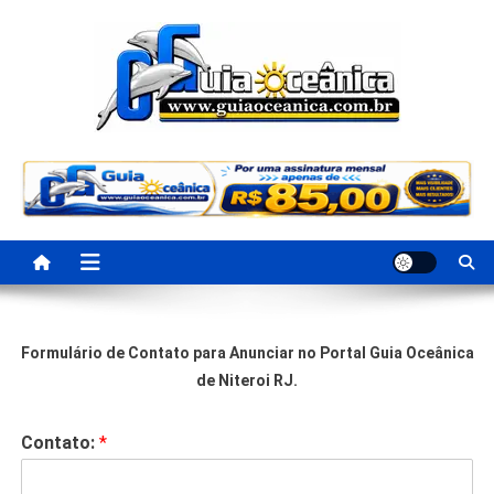
Portal Guia Oceanica
Anuncie e seja visto e achado na Região Oceânica
Formulário de Contato para Anunciar no Portal Guia Oceânica
de Niteroi RJ.
Contato:
*