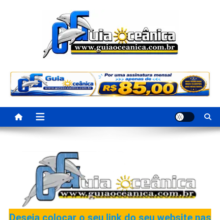
Portal Guia Oceanica
Anuncie e seja visto e achado na Região Oceânica
Deseja colocar o seu link do seu website nas