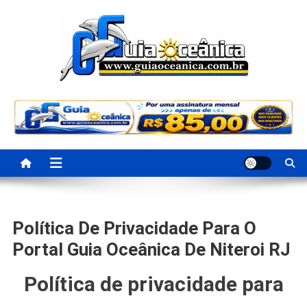
Portal Guia Oceanica
Anuncie e seja visto e achado na Região Oceânica
Política De Privacidade Para O
Portal Guia Oceânica De Niteroi RJ
Política de privacidade para