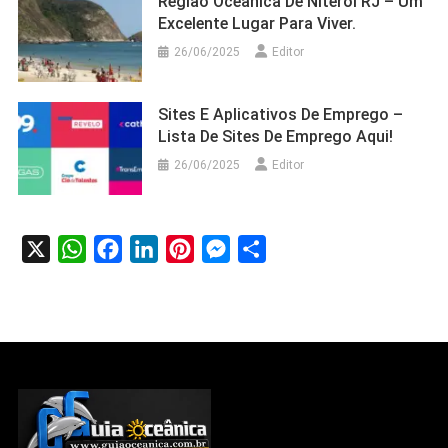
Região Oceânica De Niteroi RJ – Um
Excelente Lugar Para Viver.
26/06/2025
Editor
Sites E Aplicativos De Emprego –
Lista De Sites De Emprego Aqui!
26/06/2025
Editor
X
WhatsApp
Facebook
LinkedIn
Pinterest
Messenger
Share