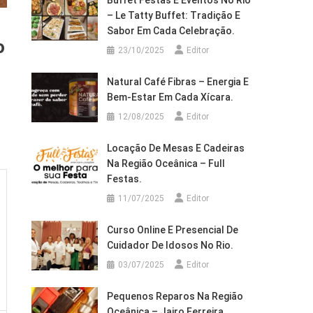
Buffet Festas E Eventos No Rio
– Le Tatty Buffet: Tradição E
Sabor Em Cada Celebração.
o
23/10/2025
Editor
Natural Café Fibras – Energia E
Bem-Estar Em Cada Xícara.
12/08/2025
Editor
Locação De Mesas E Cadeiras
Na Região Oceânica – Full
Festas.
11/07/2025
Editor
Curso Online E Presencial De
Cuidador De Idosos No Rio.
03/07/2025
Editor
Pequenos Reparos Na Região
Oceânica – Jairo Ferreira