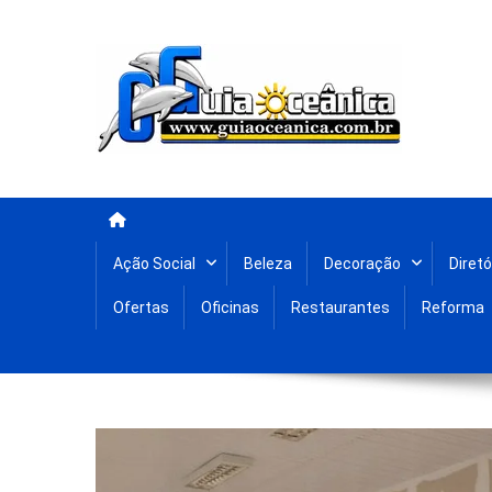
Portal Guia Oceanica
Anuncie e seja visto e achado na Região Oceânica
Ação Social
Beleza
Decoração
Diretó
Ofertas
Oficinas
Restaurantes
Reforma