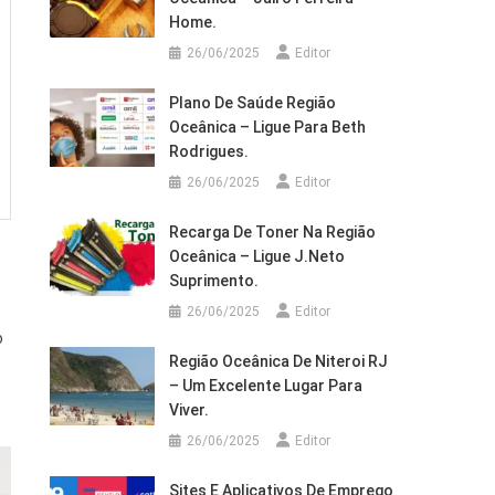
Home.
26/06/2025
Editor
Plano De Saúde Região
Oceânica – Ligue Para Beth
Rodrigues.
26/06/2025
Editor
Recarga De Toner Na Região
Oceânica – Ligue J.Neto
Suprimento.
26/06/2025
Editor
o
Região Oceânica De Niteroi RJ
– Um Excelente Lugar Para
Viver.
26/06/2025
Editor
Sites E Aplicativos De Emprego