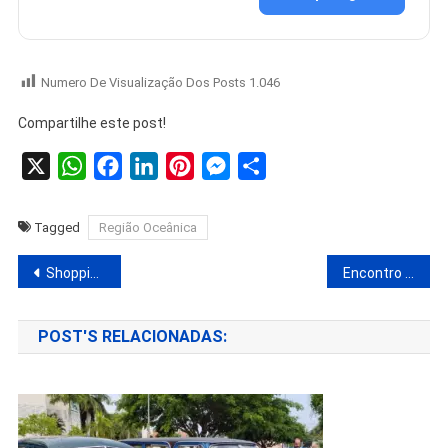
Numero De Visualização Dos Posts
1.046
Compartilhe este post!
X
WhatsApp
Facebook
LinkedIn
Pinterest
Messenger
Share
Tagged
Região Oceânica
Shopping Multicenter Itaipu é ponto de arrecadação de agasalho até o dia 29 de julho.
Encontro de Carros Antigos no dia 24 de julho no Shopping Multicenter Itaipu.
POST'S RELACIONADAS: