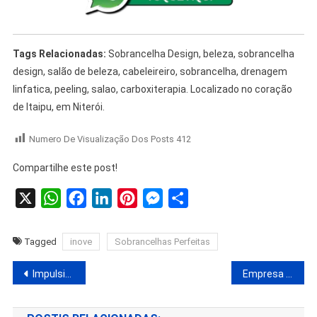
Tags Relacionadas:
Sobrancelha Design, beleza, sobrancelha
design, salão de beleza, cabeleireiro, sobrancelha, drenagem
linfatica, peeling, salao, carboxiterapia. Localizado no coração
de Itaipu, em Niterói.
Numero De Visualização Dos Posts
412
Compartilhe este post!
X
WhatsApp
Facebook
LinkedIn
Pinterest
Messenger
Share
Tagged
inove
Sobrancelhas Perfeitas
Impulsione Seu Negócio na Região Oceânica de Niterói.
Empresa mata cupin região oceânica – Insetivan Serviço Dedetização.