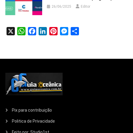
26/06/2025
Editor
X
WhatsApp
Facebook
LinkedIn
Pinterest
Messenger
Share
Pix para contribuição
Politica de Privacidade
Feito por: Studio1st