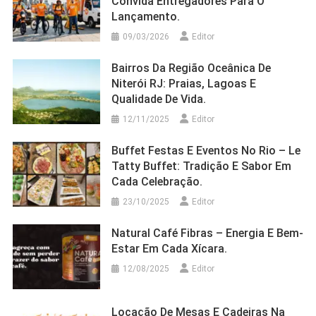
Convida Entregadores Para O
Lançamento.
09/03/2026
Editor
Bairros Da Região Oceânica De
Niterói RJ: Praias, Lagoas E
Qualidade De Vida.
12/11/2025
Editor
Buffet Festas E Eventos No Rio – Le
Tatty Buffet: Tradição E Sabor Em
Cada Celebração.
23/10/2025
Editor
Natural Café Fibras – Energia E Bem-
Estar Em Cada Xícara.
12/08/2025
Editor
Locação De Mesas E Cadeiras Na