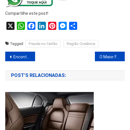
Compartilhe este post!
X
WhatsApp
Facebook
LinkedIn
Pinterest
Messenger
Share
Tagged
Fraude no Cartão
Região Oceânica
Encontro de Carros Antigos no dia 24 de julho no Shopping Multicenter Itaipu.
O Maior Festival de Torresmo do Brasil – Shopping Multicenter Itaipu.
POST'S RELACIONADAS: