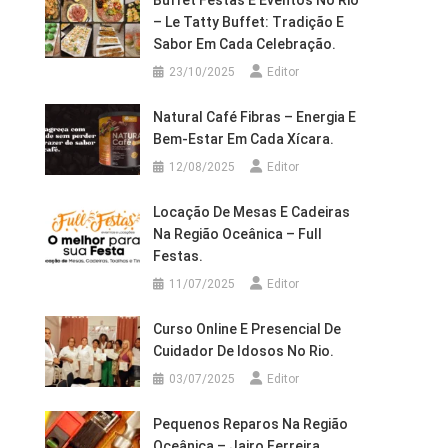
Buffet Festas E Eventos No Rio
– Le Tatty Buffet: Tradição E
Sabor Em Cada Celebração.
23/10/2025
Editor
Natural Café Fibras – Energia E
Bem-Estar Em Cada Xícara.
12/08/2025
Editor
Locação De Mesas E Cadeiras
Na Região Oceânica – Full
Festas.
11/07/2025
Editor
Curso Online E Presencial De
Cuidador De Idosos No Rio.
03/07/2025
Editor
Pequenos Reparos Na Região
Oceânica – Jairo Ferreira