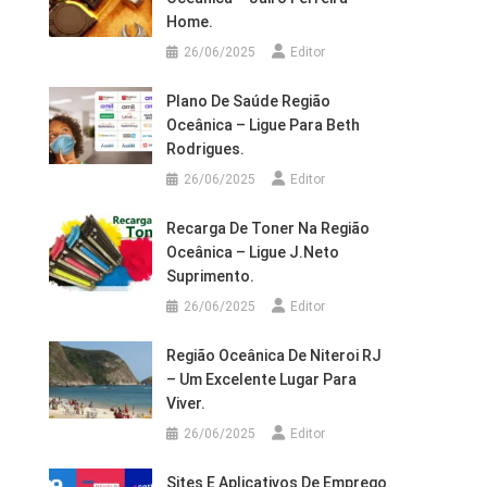
Home.
26/06/2025
Editor
Plano De Saúde Região
Oceânica – Ligue Para Beth
Rodrigues.
26/06/2025
Editor
Recarga De Toner Na Região
Oceânica – Ligue J.Neto
Suprimento.
26/06/2025
Editor
Região Oceânica De Niteroi RJ
– Um Excelente Lugar Para
Viver.
26/06/2025
Editor
Sites E Aplicativos De Emprego