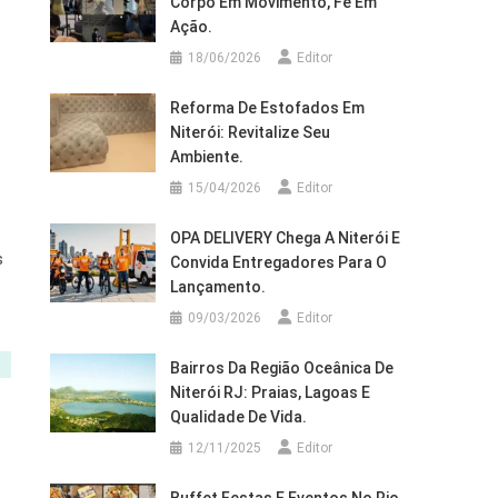
Corpo Em Movimento, Fé Em
Ação.
18/06/2026
Editor
Reforma De Estofados Em
Niterói: Revitalize Seu
Ambiente.
15/04/2026
Editor
OPA DELIVERY Chega A Niterói E
s
Convida Entregadores Para O
Lançamento.
09/03/2026
Editor
Bairros Da Região Oceânica De
Niterói RJ: Praias, Lagoas E
Qualidade De Vida.
12/11/2025
Editor