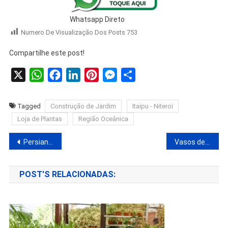
Whatsapp Direto
Numero De Visualização Dos Posts
753
Compartilhe este post!
X
WhatsApp
Facebook
LinkedIn
Pinterest
Messenger
Share
Tagged
Construção de Jardim
Itaipu - Niteroi
Loja de Plantas
Região Oceânica
Persianas Motorizadas para Região Oceânica – Chama a Julio Decor Persianas.
Vasos de plantas para Região Oceânica – Lojas Criando Jardim.
POST'S RELACIONADAS: