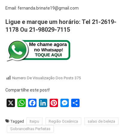
Email: fernanda.brinate19@gmail.com
Ligue e marque um horário: Tel 21-2619-
1178 Ou 21-98029-7115
Numero De Visualização Dos Posts
375
Compartilhe este post!
X
WhatsApp
Facebook
LinkedIn
Pinterest
Messenger
Share
Tagged
Itaipu
Região Oceânica
salao de beleza
Sobrancelhas Perfeitas